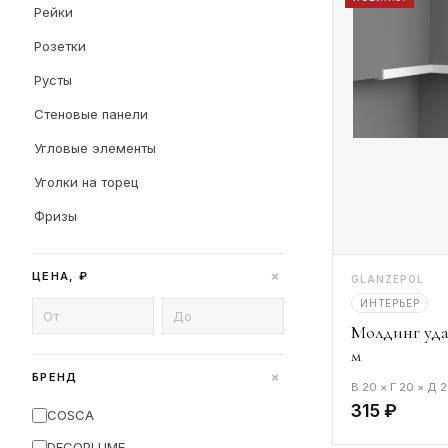
Рейки
Розетки
Русты
Стеновые панели
Угловые элементы
Уголки на торец
Фризы
+
ЦЕНА, ₽
GLANZEPOL
ИНТЕРЬЕР
Молдинг уд
м
+
БРЕНД
В 20 × Г 20 × Д
315 ₽
COSCA
DECOPLUME