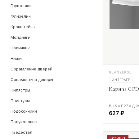
Грунтовки
Флизелин
Кронштейны
Молдинги
Наличник
Ниши
Обрамление дверей
GLANZEPOL
Орнаменты и декоры
ИНТЕРЬЕР
Карниз GPD-
Пилястры
Плинтусы
В 45 × Г 27 × Д 
Подоконники
627 ₽
Полуколонны
Пьедестал
НОВИНКА