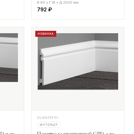
В 80 × Г 18 × Д 2000 мм
792 ₽
НОВИНКА
GLANZEPOL
ИНТЕРЬЕР
D-9 2м
Плинтус ударопрочный GPD-4 2м