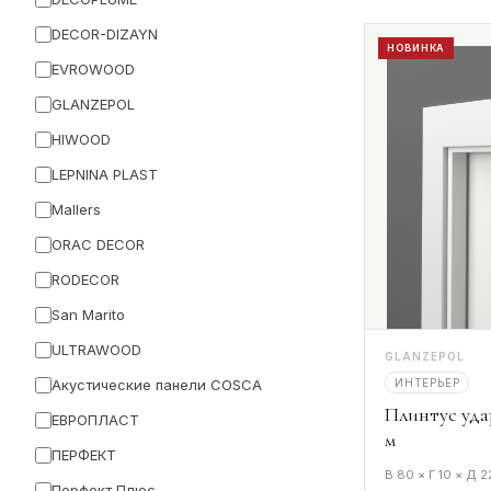
DECOR-DIZAYN
НОВИНКА
EVROWOOD
GLANZEPOL
HIWOOD
LEPNINA PLAST
Mallers
ORAC DECOR
RODECOR
San Marito
ULTRAWOOD
GLANZEPOL
ИНТЕРЬЕР
Акустические панели COSCA
Плинтус уда
ЕВРОПЛАСТ
м
ПЕРФЕКТ
В 80 × Г 10 × Д 
Перфект Плюс