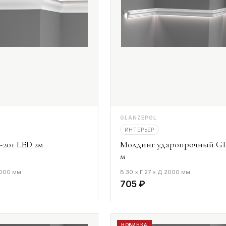
GLANZEPOL
ИНТЕРЬЕР
201 LED 2м
Молдинг ударопрочный GP
м
2000 мм
В 30 × Г 27 × Д 2000 мм
705 ₽
НОВИНКА