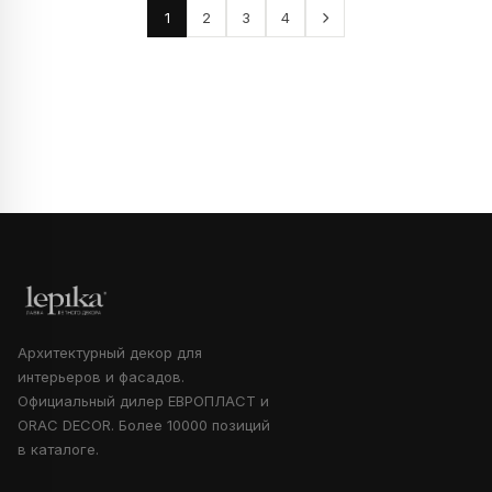
1
2
3
4
Архитектурный декор для
интерьеров и фасадов.
Официальный дилер ЕВРОПЛАСТ и
ORAC DECOR. Более 10000 позиций
в каталоге.