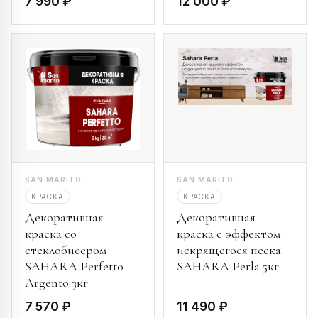
7 990 ₽
12 000 ₽
SAN MARITO
SAN MARITO
КРАСКА
КРАСКА
Декоративная
Декоративная
краска со
краска с эффектом
стеклобисером
искрящегося песка
SAHARA Perfetto
SAHARA Perla 5кг
Argento 3кг
7 570 ₽
11 490 ₽