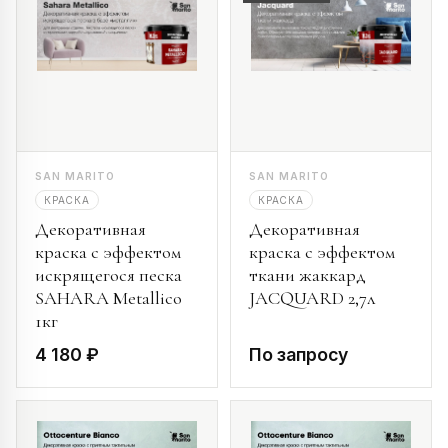
SAN MARITO
SAN MARITO
КРАСКА
КРАСКА
Декоративная
Декоративная
краска с эффектом
краска с эффектом
искрящегося песка
ткани жаккард
SAHARA Metallico
JACQUARD 2,7л
1кг
4 180 ₽
По запросу