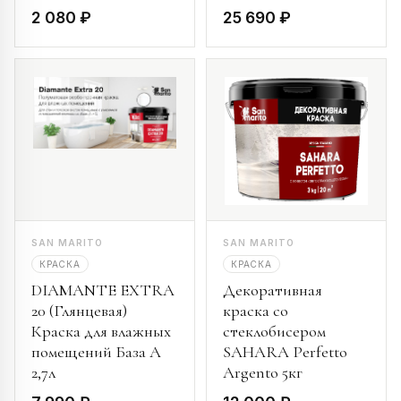
2 080 ₽
25 690 ₽
SAN MARITO
SAN MARITO
КРАСКА
КРАСКА
DIAMANTE EXTRA
Декоративная
20 (Глянцевая)
краска со
Краска для влажных
стеклобисером
помещений База А
SAHARA Perfetto
2,7л
Argento 5кг