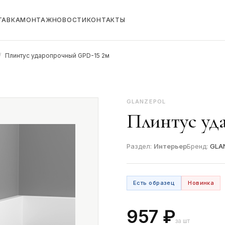
ТАВКА
МОНТАЖ
НОВОСТИ
КОНТАКТЫ
/
Плинтус ударопрочный GPD-15 2м
GLANZEPOL
Плинтус уд
Раздел:
Интерьер
Бренд:
GLA
Есть образец
Новинка
957 ₽
за шт