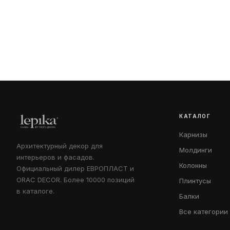
КАТАЛОГ
Карнизы
Архитектурный декор для
Молдинги
интерьеров и фасадов.
Колонны
Официальный дилер ЕВРОПЛАСТ и
ORAC DECOR. Более 10000 позиций
Плинтусы
в каталоге.
Балки
Все категории