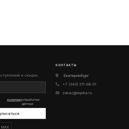
КОНТАКТЫ
оступлений и скидок.
Екатеринбург
+7 (343) 211-08-01
zakaz@lepika.ru
политику
обработки
данных
дписаться
MAX