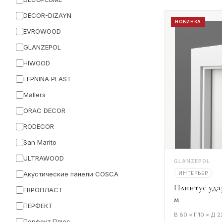
DECOR-DIZAYN
НОВИНКА
EVROWOOD
GLANZEPOL
HIWOOD
LEPNINA PLAST
Mallers
ORAC DECOR
RODECOR
San Marito
ULTRAWOOD
GLANZEPOL
ИНТЕРЬЕР
Акустические панели COSCA
Плинтус уда
ЕВРОПЛАСТ
м
ПЕРФЕКТ
В 80 × Г 10 × Д 
Перфект Плюс