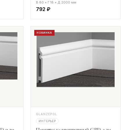
В 80 × Г 18 × Д 2000 мм
792 ₽
НОВИНКА
GLANZEPOL
ИНТЕРЬЕР
D-9 2м
Плинтус ударопрочный GPD-4 2м