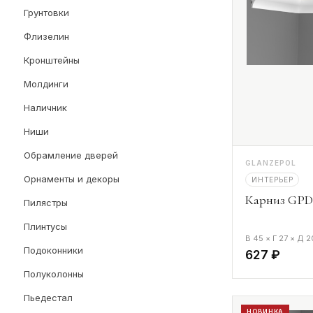
Грунтовки
Флизелин
Кронштейны
Молдинги
Наличник
Ниши
Обрамление дверей
GLANZEPOL
Орнаменты и декоры
ИНТЕРЬЕР
Карниз GPD-
Пилястры
Плинтусы
В 45 × Г 27 × Д 
Подоконники
627 ₽
Полуколонны
Пьедестал
НОВИНКА