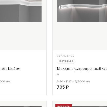
GLANZEPOL
ИНТЕРЬЕР
201 LED 2м
Молдинг ударопрочный GP
м
2000 мм
В 30 × Г 27 × Д 2000 мм
705 ₽
НОВИНКА