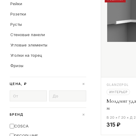
Рейки
Розетки
Русты
Стеновые панели
Угловые элементы
Уголки на торец
Фризы
+
ЦЕНА, ₽
GLANZEPOL
ИНТЕРЬЕР
Молдинг уд
м
+
БРЕНД
В 20 × Г 20 × Д
315 ₽
COSCA
DECOPLUME