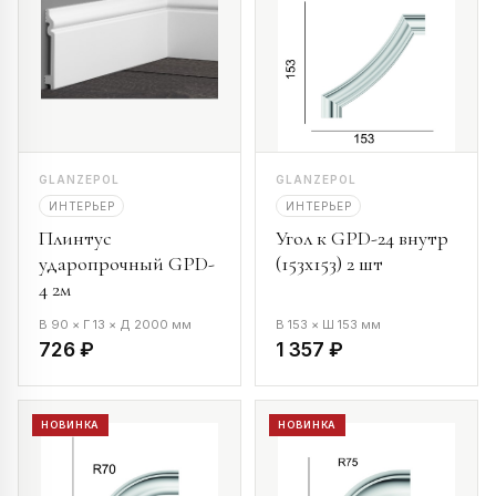
GLANZEPOL
GLANZEPOL
ИНТЕРЬЕР
ИНТЕРЬЕР
Плинтус
Угол к GPD-24 внутр
ударопрочный GPD-
(153х153) 2 шт
4 2м
В 90 × Г 13 × Д 2000 мм
В 153 × Ш 153 мм
726 ₽
1 357 ₽
НОВИНКА
НОВИНКА