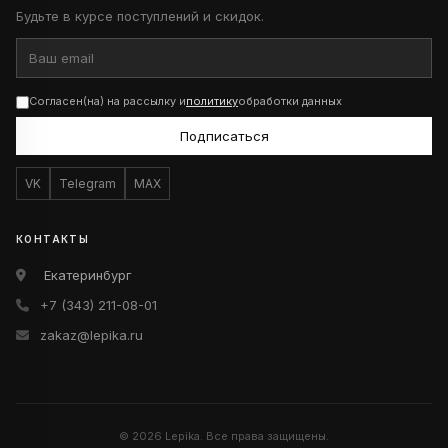
Будьте в курсе поступлений и скидок.
Согласен(на) на рассылку и
политику
обработки данных
Подписаться
VK
Telegram
MAX
КОНТАКТЫ
Екатеринбург
+7 (343) 211-08-01
zakaz@lepika.ru
© 2026 Lepika. Все права защищены.