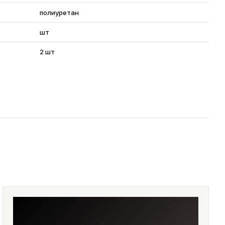
полиуретан
шт
2 шт