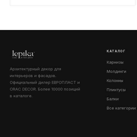
КАТАЛОГ
Карнизы
Архитектурный декор для
Молдинги
интерьеров и фасадов.
Колонны
Официальный дилер ЕВРОПЛАСТ и
ORAC DECOR. Более 10000 позиций
Плинтусы
в каталоге.
Балки
Все категории