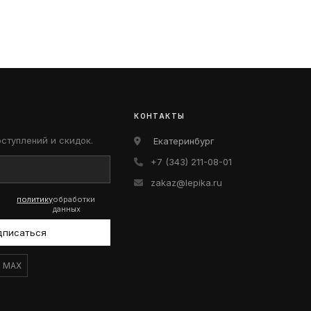
КОНТАКТЫ
оступлений и скидок.
Екатеринбург
+7 (343) 211-08-01
zakaz@lepika.ru
политику
обработки
данных
дписаться
MAX