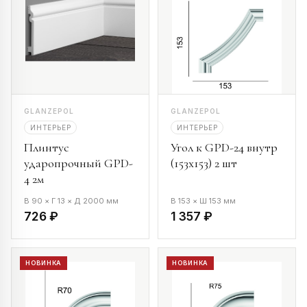
GLANZEPOL
GLANZEPOL
ИНТЕРЬЕР
ИНТЕРЬЕР
Плинтус
Угол к GPD-24 внутр
ударопрочный GPD-
(153х153) 2 шт
4 2м
В 90 × Г 13 × Д 2000 мм
В 153 × Ш 153 мм
726 ₽
1 357 ₽
НОВИНКА
НОВИНКА