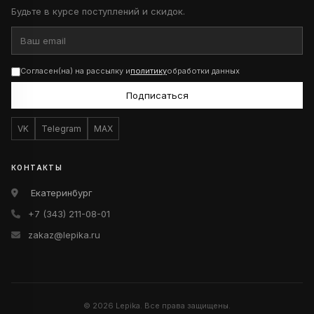
Будьте в курсе поступлений и скидок.
Согласен(на) на рассылку и
политику
обработки данных
Подписаться
VK
Telegram
MAX
КОНТАКТЫ
Екатеринбург
+7 (343) 211-08-01
zakaz@lepika.ru
© 2026 Lepika. Все права защищены.