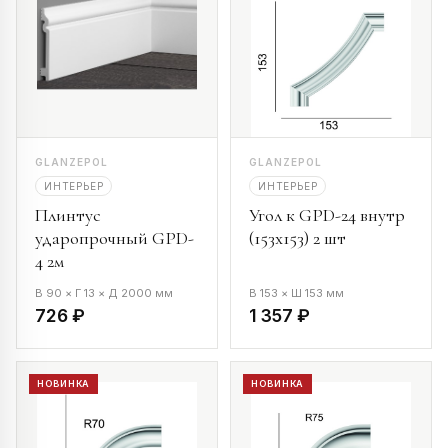
GLANZEPOL
GLANZEPOL
ИНТЕРЬЕР
ИНТЕРЬЕР
Плинтус
Угол к GPD-24 внутр
ударопрочный GPD-
(153х153) 2 шт
4 2м
В 90 × Г 13 × Д 2000 мм
В 153 × Ш 153 мм
726 ₽
1 357 ₽
НОВИНКА
НОВИНКА