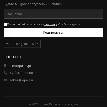
Будьте в курсе поступлений и скидок.
Согласен(на) на рассылку и
политику
обработки данных
Подписаться
VK
Telegram
MAX
КОНТАКТЫ
Екатеринбург
+7 (343) 211-08-01
zakaz@lepika.ru
© 2026 Lepika. Все права защищены.