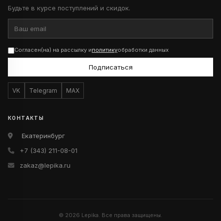
Будьте в курсе поступлений и скидок.
Согласен(на) на рассылку и
политику
обработки данных
Подписаться
VK
Telegram
MAX
КОНТАКТЫ
Екатеринбург
+7 (343) 211-08-01
zakaz@lepika.ru
© 2026 Lepika. Все права защищены.