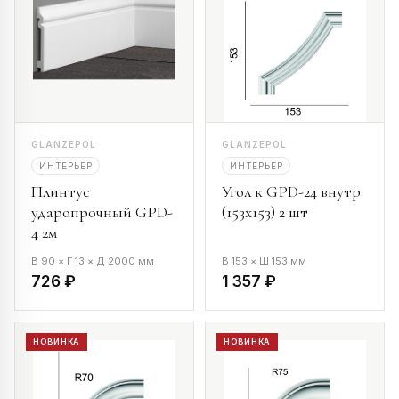
GLANZEPOL
GLANZEPOL
ИНТЕРЬЕР
ИНТЕРЬЕР
Плинтус
Угол к GPD-24 внутр
ударопрочный GPD-
(153х153) 2 шт
4 2м
В 90 × Г 13 × Д 2000 мм
В 153 × Ш 153 мм
726 ₽
1 357 ₽
НОВИНКА
НОВИНКА