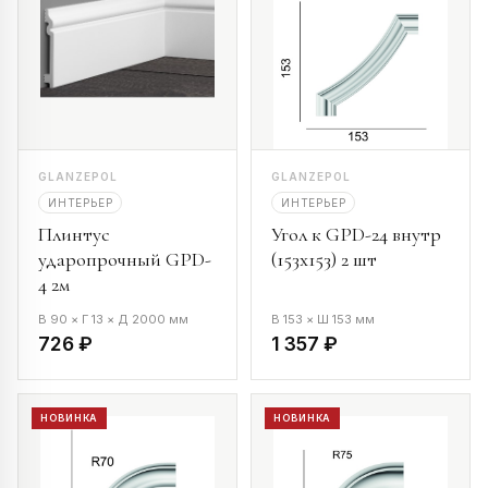
GLANZEPOL
GLANZEPOL
ИНТЕРЬЕР
ИНТЕРЬЕР
Плинтус
Угол к GPD-24 внутр
ударопрочный GPD-
(153х153) 2 шт
4 2м
В 90 × Г 13 × Д 2000 мм
В 153 × Ш 153 мм
726 ₽
1 357 ₽
НОВИНКА
НОВИНКА