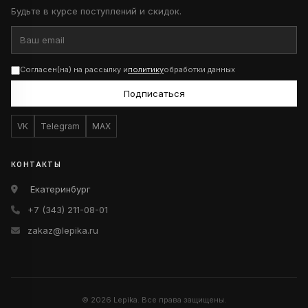
Будьте в курсе поступлений и скидок.
Согласен(на) на рассылку и
политику
обработки данных
Подписаться
VK
Telegram
MAX
КОНТАКТЫ
Екатеринбург
+7 (343) 211-08-01
zakaz@lepika.ru
© 2026 Lepika. Все права защищены.