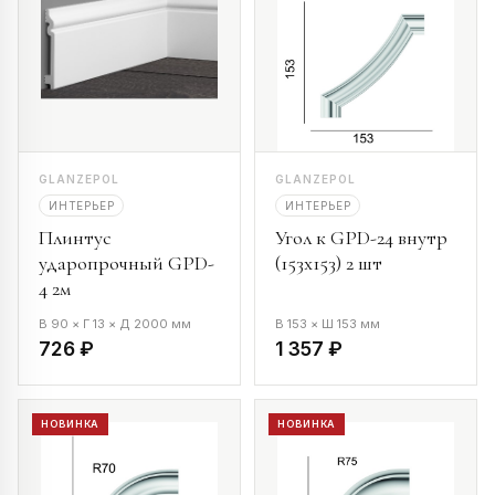
GLANZEPOL
GLANZEPOL
ИНТЕРЬЕР
ИНТЕРЬЕР
Плинтус
Угол к GPD-24 внутр
ударопрочный GPD-
(153х153) 2 шт
4 2м
В 90 × Г 13 × Д 2000 мм
В 153 × Ш 153 мм
726 ₽
1 357 ₽
НОВИНКА
НОВИНКА