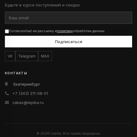
Будьте в курсе поступлений и скидок.
Согласен(на) на рассылку и
политику
обработки данных
Подписаться
VK
Telegram
MAX
КОНТАКТЫ
Екатеринбург
+7 (343) 211-08-01
zakaz@lepika.ru
© 2026 Lepika. Все права защищены.