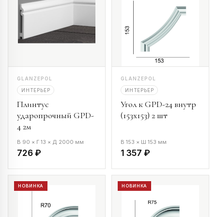
GLANZEPOL
GLANZEPOL
ИНТЕРЬЕР
ИНТЕРЬЕР
Плинтус
Угол к GPD-24 внутр
ударопрочный GPD-
(153х153) 2 шт
4 2м
В 90 × Г 13 × Д 2000 мм
В 153 × Ш 153 мм
726 ₽
1 357 ₽
НОВИНКА
НОВИНКА