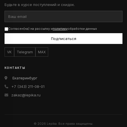
Будьте в курсе поступлений и скидок.
Согласен(на) на рассылку и
политику
обработки данных
Подписаться
VK
Telegram
MAX
КОНТАКТЫ
Екатеринбург
+7 (343) 211-08-01
zakaz@lepika.ru
© 2026 Lepika. Все права защищены.