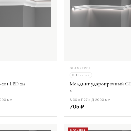
GLANZEPOL
ИНТЕРЬЕР
201 LED 2м
Молдинг ударопрочный GP
м
2000 мм
В 30 × Г 27 × Д 2000 мм
705 ₽
НОВИНКА