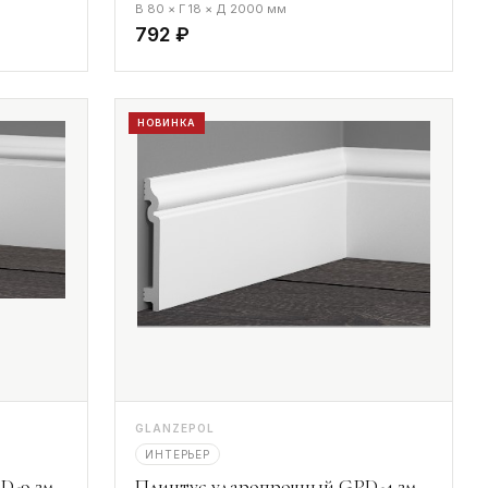
В 80 × Г 18 × Д 2000 мм
792 ₽
НОВИНКА
GLANZEPOL
ИНТЕРЬЕР
D-9 2м
Плинтус ударопрочный GPD-4 2м