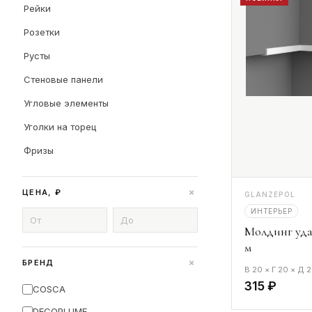
Рейки
Розетки
Русты
Стеновые панели
Угловые элементы
Уголки на торец
Фризы
+
ЦЕНА, ₽
GLANZEPOL
ИНТЕРЬЕР
Молдинг уд
м
+
БРЕНД
В 20 × Г 20 × Д
315 ₽
COSCA
DECOPLUME