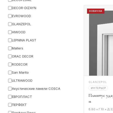
DECOR-DIZAYN
НОВИНКА
EVROWOOD
GLANZEPOL
HIWOOD
LEPNINA PLAST
Mallers
ORAC DECOR
RODECOR
San Marito
ULTRAWOOD
GLANZEPOL
ИНТЕРЬЕР
Акустические панели COSCA
Плинтус уда
ЕВРОПЛАСТ
м
ПЕРФЕКТ
В 80 × Г 10 × Д 
Перфект Плюс