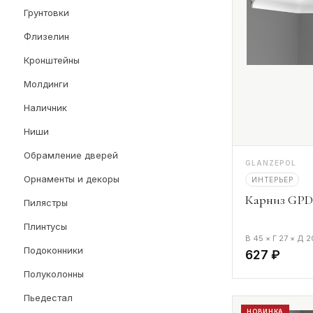
Грунтовки
Флизелин
Кронштейны
Молдинги
Наличник
Ниши
Обрамление дверей
GLANZEPOL
Орнаменты и декоры
ИНТЕРЬЕР
Карниз GPD-
Пилястры
Плинтусы
В 45 × Г 27 × Д 
Подоконники
627 ₽
Полуколонны
Пьедестал
НОВИНКА