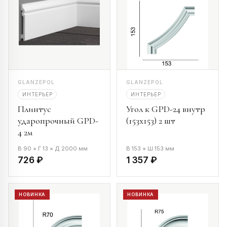
GLANZEPOL
GLANZEPOL
ИНТЕРЬЕР
ИНТЕРЬЕР
Плинтус
Угол к GPD-24 внутр
ударопрочный GPD-
(153х153) 2 шт
4 2м
В 90 × Г 13 × Д 2000 мм
В 153 × Ш 153 мм
726 ₽
1 357 ₽
НОВИНКА
НОВИНКА