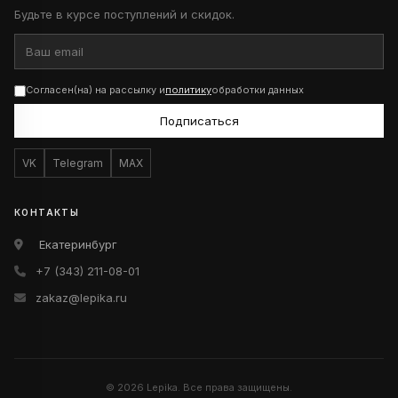
Будьте в курсе поступлений и скидок.
Согласен(на) на рассылку и
политику
обработки данных
Подписаться
VK
Telegram
MAX
КОНТАКТЫ
Екатеринбург
+7 (343) 211-08-01
zakaz@lepika.ru
© 2026 Lepika. Все права защищены.