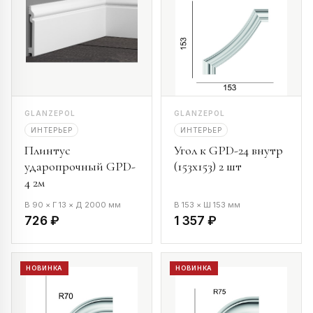
GLANZEPOL
GLANZEPOL
ИНТЕРЬЕР
ИНТЕРЬЕР
Плинтус
Угол к GPD-24 внутр
ударопрочный GPD-
(153х153) 2 шт
4 2м
В 90 × Г 13 × Д 2000 мм
В 153 × Ш 153 мм
726 ₽
1 357 ₽
НОВИНКА
НОВИНКА