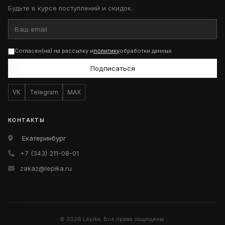
Будьте в курсе поступлений и скидок.
Согласен(на) на рассылку и
политику
обработки данных
Подписаться
VK
Telegram
MAX
КОНТАКТЫ
Екатеринбург
+7 (343) 211-08-01
zakaz@lepika.ru
© 2026 Lepika. Все права защищены.