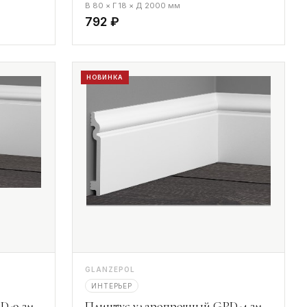
В 80 × Г 18 × Д 2000 мм
792 ₽
НОВИНКА
GLANZEPOL
ИНТЕРЬЕР
D-9 2м
Плинтус ударопрочный GPD-4 2м