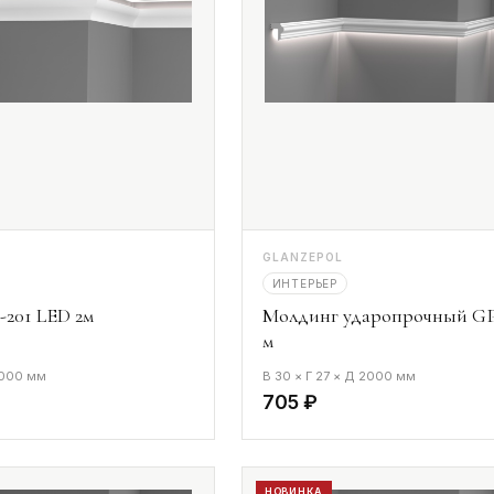
GLANZEPOL
ИНТЕРЬЕР
201 LED 2м
Молдинг ударопрочный GP
м
2000 мм
В 30 × Г 27 × Д 2000 мм
705 ₽
НОВИНКА