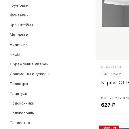
Грунтовки
Флизелин
Кронштейны
Молдинги
Наличник
Ниши
Обрамление дверей
GLANZEPOL
Орнаменты и декоры
ИНТЕРЬЕР
Карниз GPD-
Пилястры
Плинтусы
В 45 × Г 27 × Д 
Подоконники
627 ₽
Полуколонны
Пьедестал
НОВИНКА