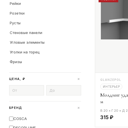
Рейки
Розетки
Русты
Стеновые панели
Угловые элементы
Уголки на торец
Фризы
+
ЦЕНА, ₽
GLANZEPOL
ИНТЕРЬЕР
Молдинг уд
м
+
БРЕНД
В 20 × Г 20 × Д
315 ₽
COSCA
DECOPLUME