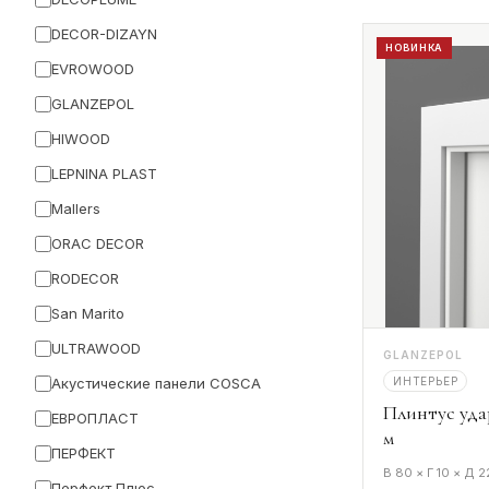
DECOR-DIZAYN
НОВИНКА
EVROWOOD
GLANZEPOL
HIWOOD
LEPNINA PLAST
Mallers
ORAC DECOR
RODECOR
San Marito
ULTRAWOOD
GLANZEPOL
ИНТЕРЬЕР
Акустические панели COSCA
Плинтус уда
ЕВРОПЛАСТ
м
ПЕРФЕКТ
В 80 × Г 10 × Д 
Перфект Плюс