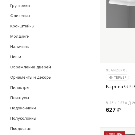
Грунтовки
Флизелин
Кронштейны
Молдинги
Наличник
Ниши
Обрамление дверей
GLANZEPOL
Орнаменты и декоры
ИНТЕРЬЕР
Карниз GPD-
Пилястры
Плинтусы
В 45 × Г 27 × Д 
Подоконники
627 ₽
Полуколонны
Пьедестал
НОВИНКА