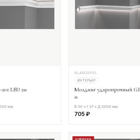
GLANZEPOL
ИНТЕРЬЕР
201 LED 2м
Молдинг ударопрочный GP
м
2000 мм
В 30 × Г 27 × Д 2000 мм
705 ₽
НОВИНКА