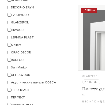
DECOR-DIZAYN
НОВИНКА
EVROWOOD
GLANZEPOL
HIWOOD
LEPNINA PLAST
Mallers
ORAC DECOR
RODECOR
San Marito
ULTRAWOOD
GLANZEPOL
ИНТЕРЬЕР
Акустические панели COSCA
Плинтус уда
ЕВРОПЛАСТ
м
ПЕРФЕКТ
В 80 × Г 10 × Д 
Перфект Плюс