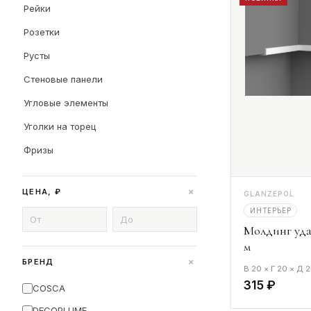
Рейки
Розетки
Русты
Стеновые панели
Угловые элементы
Уголки на торец
Фризы
+
ЦЕНА, ₽
GLANZEPOL
ИНТЕРЬЕР
Молдинг уд
м
+
БРЕНД
В 20 × Г 20 × Д
315 ₽
COSCA
DECOPLUME