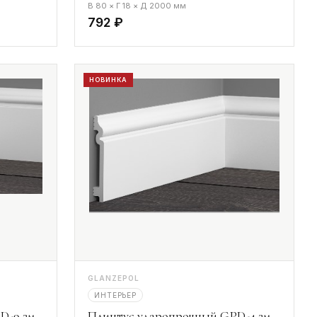
В 80 × Г 18 × Д 2000 мм
792 ₽
НОВИНКА
GLANZEPOL
ИНТЕРЬЕР
D-9 2м
Плинтус ударопрочный GPD-4 2м