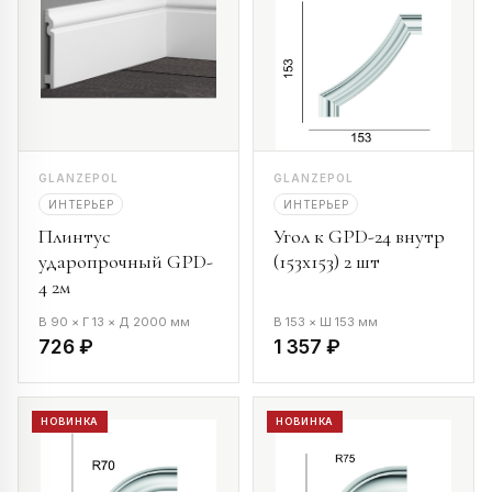
GLANZEPOL
GLANZEPOL
ИНТЕРЬЕР
ИНТЕРЬЕР
Плинтус
Угол к GPD-24 внутр
ударопрочный GPD-
(153х153) 2 шт
4 2м
В 90 × Г 13 × Д 2000 мм
В 153 × Ш 153 мм
726 ₽
1 357 ₽
НОВИНКА
НОВИНКА