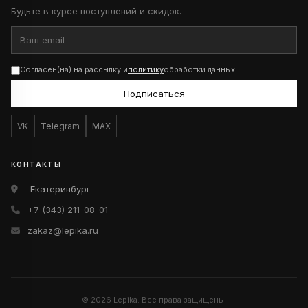
Будьте в курсе поступлений и скидок.
Согласен(на) на рассылку и
политику
обработки данных
Подписаться
VK
Telegram
MAX
КОНТАКТЫ
Екатеринбург
+7 (343) 211-08-01
zakaz@lepika.ru
© 2026 Lepika. Все права защищены.