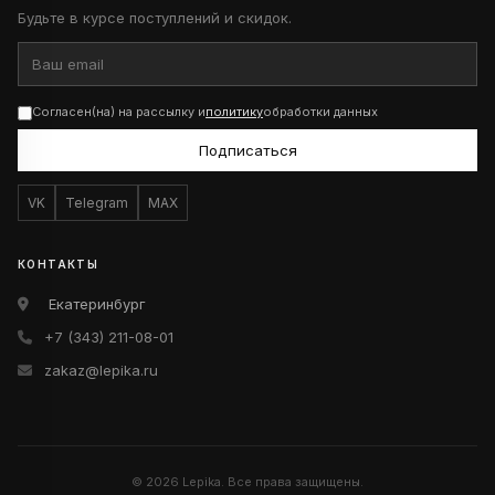
Будьте в курсе поступлений и скидок.
Согласен(на) на рассылку и
политику
обработки данных
Подписаться
VK
Telegram
MAX
КОНТАКТЫ
Екатеринбург
+7 (343) 211-08-01
zakaz@lepika.ru
© 2026 Lepika. Все права защищены.