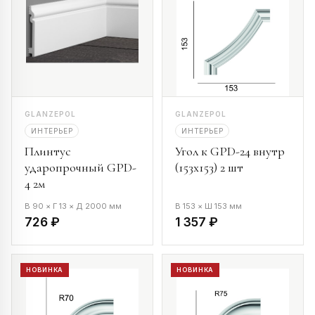
GLANZEPOL
GLANZEPOL
ИНТЕРЬЕР
ИНТЕРЬЕР
Плинтус
Угол к GPD-24 внутр
ударопрочный GPD-
(153х153) 2 шт
4 2м
В 90 × Г 13 × Д 2000 мм
В 153 × Ш 153 мм
726 ₽
1 357 ₽
НОВИНКА
НОВИНКА