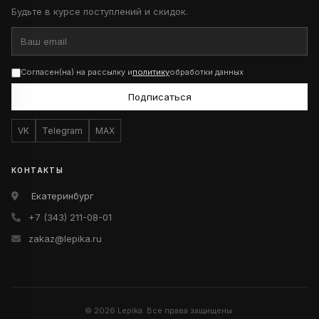
Будьте в курсе поступлений и скидок.
Согласен(на) на рассылку и
политику
обработки данных
Подписаться
VK
Telegram
MAX
КОНТАКТЫ
Екатеринбург
+7 (343) 211-08-01
zakaz@lepika.ru
© 2026 Lepika. Все права защищены.