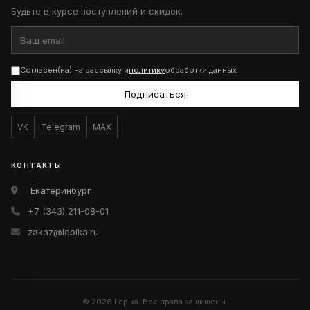
Будьте в курсе поступлений и скидок.
Согласен(на) на рассылку и
политику
обработки данных
Подписаться
VK
Telegram
MAX
КОНТАКТЫ
Екатеринбург
+7 (343) 211-08-01
zakaz@lepika.ru
© 2026 Lepika. Все права защищены.