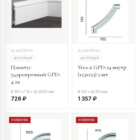
GLANZEPOL
GLANZEPOL
ИНТЕРЬЕР
ИНТЕРЬЕР
Плинтус
Угол к GPD-24 внутр
ударопрочный GPD-
(153х153) 2 шт
4 2м
В 90 × Г 13 × Д 2000 мм
В 153 × Ш 153 мм
726 ₽
1 357 ₽
НОВИНКА
НОВИНКА