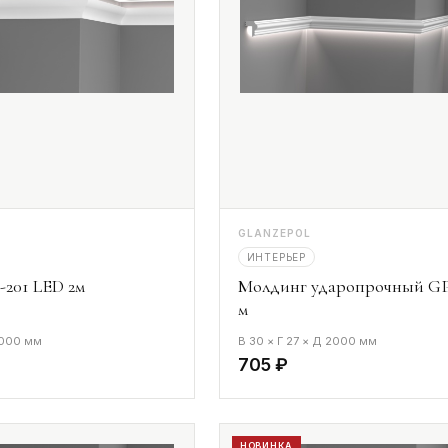
GLANZEPOL
ИНТЕРЬЕР
201 LED 2м
Молдинг ударопрочный GP
м
2000 мм
В 30 × Г 27 × Д 2000 мм
705 ₽
НОВИНКА