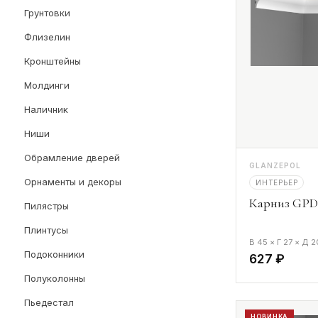
Грунтовки
Флизелин
Кронштейны
Молдинги
Наличник
Ниши
Обрамление дверей
GLANZEPOL
Орнаменты и декоры
ИНТЕРЬЕР
Карниз GPD-
Пилястры
Плинтусы
В 45 × Г 27 × Д 
Подоконники
627 ₽
Полуколонны
Пьедестал
НОВИНКА