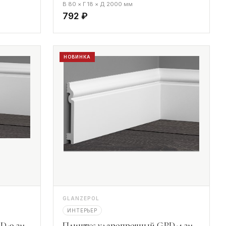
В 80 × Г 18 × Д 2000 мм
792 ₽
НОВИНКА
GLANZEPOL
ИНТЕРЬЕР
D-9 2м
Плинтус ударопрочный GPD-4 2м