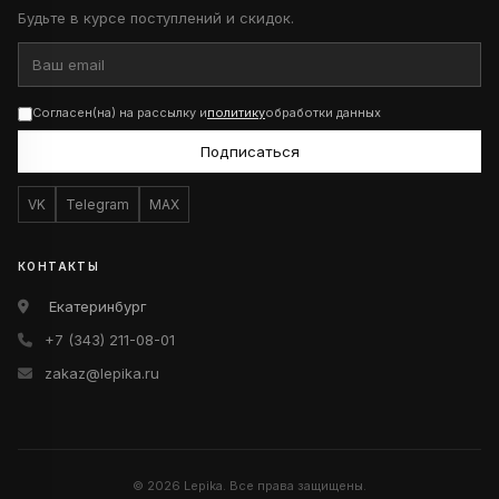
Будьте в курсе поступлений и скидок.
Согласен(на) на рассылку и
политику
обработки данных
Подписаться
VK
Telegram
MAX
КОНТАКТЫ
Екатеринбург
+7 (343) 211-08-01
zakaz@lepika.ru
© 2026 Lepika. Все права защищены.