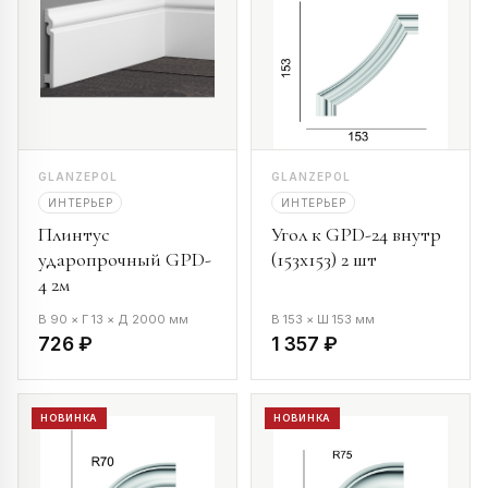
GLANZEPOL
GLANZEPOL
ИНТЕРЬЕР
ИНТЕРЬЕР
Плинтус
Угол к GPD-24 внутр
ударопрочный GPD-
(153х153) 2 шт
4 2м
В 90 × Г 13 × Д 2000 мм
В 153 × Ш 153 мм
726 ₽
1 357 ₽
НОВИНКА
НОВИНКА