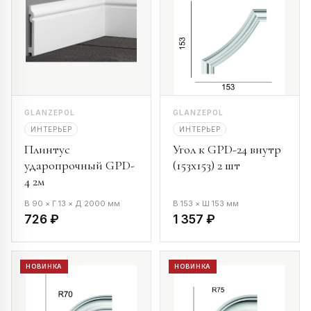
GLANZEPOL
GLANZEPOL
ИНТЕРЬЕР
ИНТЕРЬЕР
Плинтус
Угол к GPD-24 внутр
ударопрочный GPD-
(153х153) 2 шт
4 2м
В 90 × Г 13 × Д 2000 мм
В 153 × Ш 153 мм
726 ₽
1 357 ₽
НОВИНКА
НОВИНКА