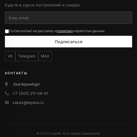
Будьте в курсе поступлений и скидок.
Согласен(на) на рассылку и
политику
обработки данных
Подписаться
VK
Telegram
MAX
КОНТАКТЫ
Екатеринбург
+7 (343) 211-08-01
zakaz@lepika.ru
© 2026 Lepika. Все права защищены.