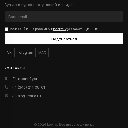
Будьте в курсе поступлений и скидок.
Согласен(на) на рассылку и
политику
обработки данных
Подписаться
VK
Telegram
MAX
КОНТАКТЫ
Екатеринбург
+7 (343) 211-08-01
zakaz@lepika.ru
© 2026 Lepika. Все права защищены.