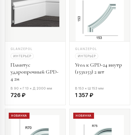
GLANZEPOL
GLANZEPOL
ИНТЕРЬЕР
ИНТЕРЬЕР
Плинтус
Угол к GPD-24 внутр
ударопрочный GPD-
(153х153) 2 шт
4 2м
В 90 × Г 13 × Д 2000 мм
В 153 × Ш 153 мм
726 ₽
1 357 ₽
НОВИНКА
НОВИНКА