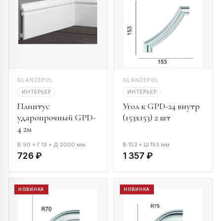
GLANZEPOL
GLANZEPOL
ИНТЕРЬЕР
ИНТЕРЬЕР
Плинтус
Угол к GPD-24 внутр
ударопрочный GPD-
(153х153) 2 шт
4 2м
В 90 × Г 13 × Д 2000 мм
В 153 × Ш 153 мм
726 ₽
1 357 ₽
НОВИНКА
НОВИНКА