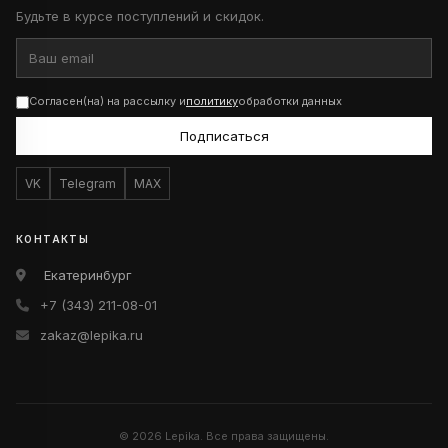
Будьте в курсе поступлений и скидок.
Согласен(на) на рассылку и
политику
обработки данных
Подписаться
VK
Telegram
MAX
КОНТАКТЫ
Екатеринбург
+7 (343) 211-08-01
zakaz@lepika.ru
© 2026 Lepika. Все права защищены.