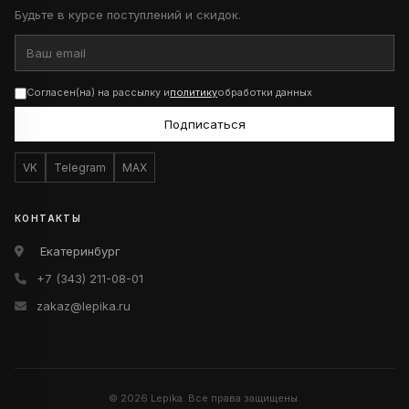
Будьте в курсе поступлений и скидок.
Согласен(на) на рассылку и
политику
обработки данных
Подписаться
VK
Telegram
MAX
КОНТАКТЫ
Екатеринбург
+7 (343) 211-08-01
zakaz@lepika.ru
© 2026 Lepika. Все права защищены.