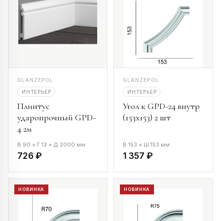
GLANZEPOL
GLANZEPOL
ИНТЕРЬЕР
ИНТЕРЬЕР
Плинтус
Угол к GPD-24 внутр
ударопрочный GPD-
(153х153) 2 шт
4 2м
В 90 × Г 13 × Д 2000 мм
В 153 × Ш 153 мм
726 ₽
1 357 ₽
НОВИНКА
НОВИНКА