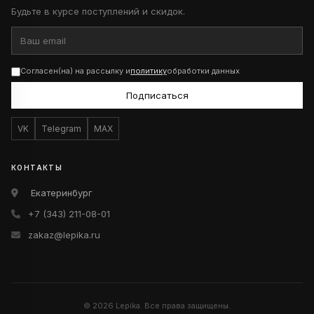
Будьте в курсе поступлений и скидок.
Согласен(на) на рассылку и
политику
обработки данных
Подписаться
VK
Telegram
MAX
КОНТАКТЫ
Екатеринбург
+7 (343) 211-08-01
zakaz@lepika.ru
© 2026 Lepika. Все права защищены.