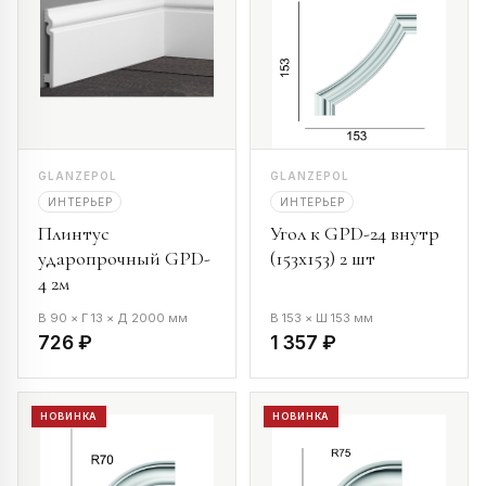
GLANZEPOL
GLANZEPOL
ИНТЕРЬЕР
ИНТЕРЬЕР
Плинтус
Угол к GPD-24 внутр
ударопрочный GPD-
(153х153) 2 шт
4 2м
В 90 × Г 13 × Д 2000 мм
В 153 × Ш 153 мм
726 ₽
1 357 ₽
НОВИНКА
НОВИНКА