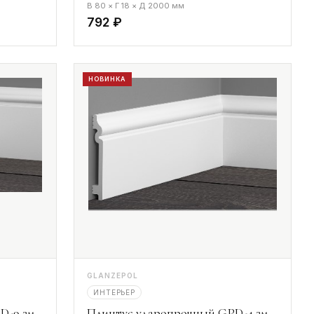
В 80 × Г 18 × Д 2000 мм
792 ₽
НОВИНКА
GLANZEPOL
ИНТЕРЬЕР
D-9 2м
Плинтус ударопрочный GPD-4 2м