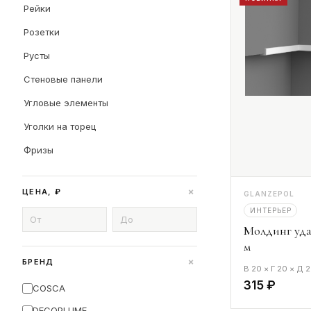
Рейки
Розетки
Русты
Стеновые панели
Угловые элементы
Уголки на торец
Фризы
+
ЦЕНА, ₽
GLANZEPOL
ИНТЕРЬЕР
Молдинг уд
м
+
БРЕНД
В 20 × Г 20 × Д
315 ₽
COSCA
DECOPLUME