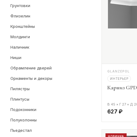
Грунтовки
Флизелин
Кронштейны
Молдинги
Наличник
Ниши
Обрамление дверей
GLANZEPOL
Орнаменты и декоры
ИНТЕРЬЕР
Карниз GPD-
Пилястры
Плинтусы
В 45 × Г 27 × Д 
Подоконники
627 ₽
Полуколонны
Пьедестал
НОВИНКА