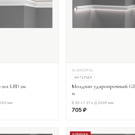
GLANZEPOL
ИНТЕРЬЕР
201 LED 2м
Молдинг ударопрочный GP
м
2000 мм
В 30 × Г 27 × Д 2000 мм
705 ₽
НОВИНКА