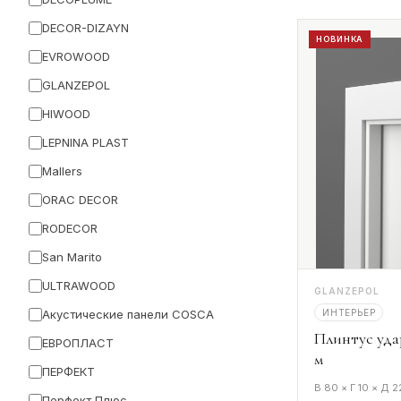
DECOR-DIZAYN
НОВИНКА
EVROWOOD
GLANZEPOL
HIWOOD
LEPNINA PLAST
Mallers
ORAC DECOR
RODECOR
San Marito
ULTRAWOOD
GLANZEPOL
ИНТЕРЬЕР
Акустические панели COSCA
Плинтус уда
ЕВРОПЛАСТ
м
ПЕРФЕКТ
В 80 × Г 10 × Д 
Перфект Плюс