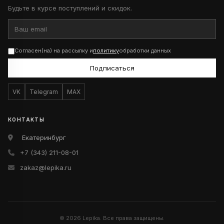
Будьте в курсе поступлений и скидок.
Согласен(на) на рассылку и
политику
обработки данных
Подписаться
VK
Telegram
MAX
КОНТАКТЫ
Екатеринбург
+7 (343) 211-08-01
zakaz@lepika.ru
© 2026 Lepika. Все права защищены.