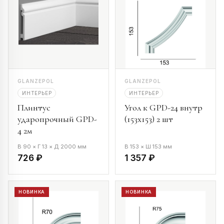
GLANZEPOL
GLANZEPOL
ИНТЕРЬЕР
ИНТЕРЬЕР
Плинтус
Угол к GPD-24 внутр
ударопрочный GPD-
(153х153) 2 шт
4 2м
В 90 × Г 13 × Д 2000 мм
В 153 × Ш 153 мм
726 ₽
1 357 ₽
НОВИНКА
НОВИНКА