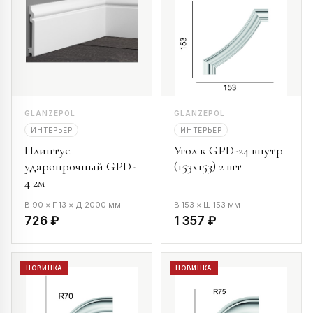
GLANZEPOL
GLANZEPOL
ИНТЕРЬЕР
ИНТЕРЬЕР
Плинтус
Угол к GPD-24 внутр
ударопрочный GPD-
(153х153) 2 шт
4 2м
В 90 × Г 13 × Д 2000 мм
В 153 × Ш 153 мм
726 ₽
1 357 ₽
НОВИНКА
НОВИНКА