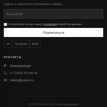
Будьте в курсе поступлений и скидок.
Согласен(на) на рассылку и
политику
обработки данных
Подписаться
VK
Telegram
MAX
КОНТАКТЫ
Екатеринбург
+7 (343) 211-08-01
zakaz@lepika.ru
© 2026 Lepika. Все права защищены.