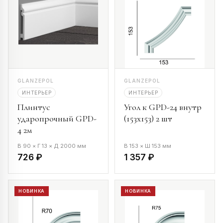
GLANZEPOL
GLANZEPOL
ИНТЕРЬЕР
ИНТЕРЬЕР
Плинтус
Угол к GPD-24 внутр
ударопрочный GPD-
(153х153) 2 шт
4 2м
В 90 × Г 13 × Д 2000 мм
В 153 × Ш 153 мм
726 ₽
1 357 ₽
НОВИНКА
НОВИНКА