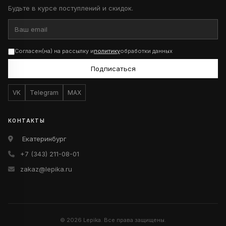
Будьте в курсе поступлений и скидок.
Согласен(на) на рассылку и
политику
обработки данных
Подписаться
VK
Telegram
MAX
КОНТАКТЫ
Екатеринбург
+7 (343) 211-08-01
zakaz@lepika.ru
© 2026 Lepika. Все права защищены.