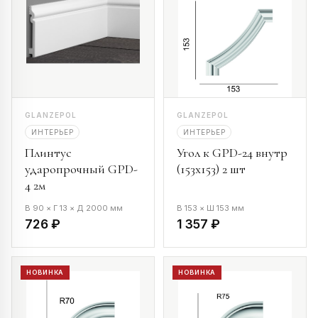
GLANZEPOL
GLANZEPOL
ИНТЕРЬЕР
ИНТЕРЬЕР
Плинтус
Угол к GPD-24 внутр
ударопрочный GPD-
(153х153) 2 шт
4 2м
В 90 × Г 13 × Д 2000 мм
В 153 × Ш 153 мм
726 ₽
1 357 ₽
НОВИНКА
НОВИНКА