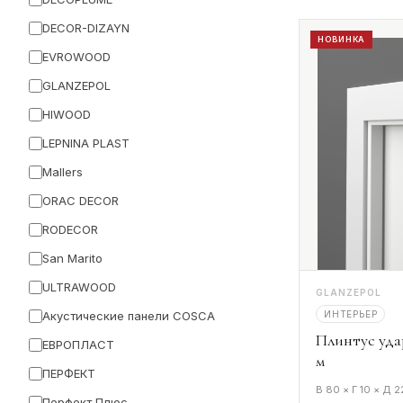
DECOR-DIZAYN
НОВИНКА
EVROWOOD
GLANZEPOL
HIWOOD
LEPNINA PLAST
Mallers
ORAC DECOR
RODECOR
San Marito
ULTRAWOOD
GLANZEPOL
ИНТЕРЬЕР
Акустические панели COSCA
Плинтус уда
ЕВРОПЛАСТ
м
ПЕРФЕКТ
В 80 × Г 10 × Д 
Перфект Плюс