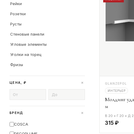
Рейки
Розетки
Русты
Стеновые панели
Угловые элементы
Уголки на торец
Фризы
+
ЦЕНА, ₽
GLANZEPOL
ИНТЕРЬЕР
Молдинг уд
м
+
БРЕНД
В 20 × Г 20 × Д
315 ₽
COSCA
DECOPLUME