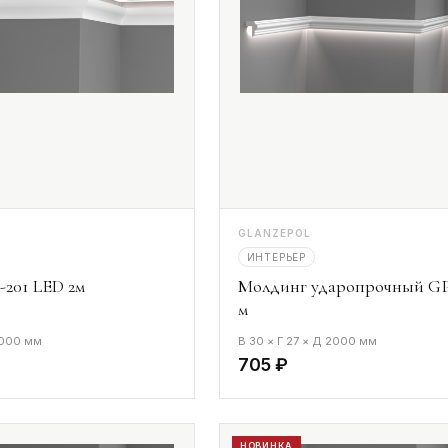
GLANZEPOL
ИНТЕРЬЕР
201 LED 2м
Молдинг ударопрочный GP
м
2000 мм
В 30 × Г 27 × Д 2000 мм
705 ₽
НОВИНКА