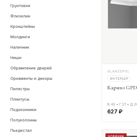
Грунтовки
Флизелин
Кронштейны
Молдинги
Наличник
Ниши
Обрамление дверей
GLANZEPOL
Орнаменты и декоры
ИНТЕРЬЕР
Карниз GPD-
Пилястры
Плинтусы
В 45 × Г 27 × Д 
Подоконники
627 ₽
Полуколонны
Пьедестал
НОВИНКА