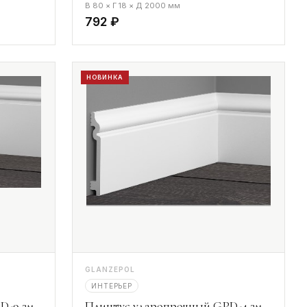
В 80 × Г 18 × Д 2000 мм
792 ₽
НОВИНКА
GLANZEPOL
ИНТЕРЬЕР
D-9 2м
Плинтус ударопрочный GPD-4 2м