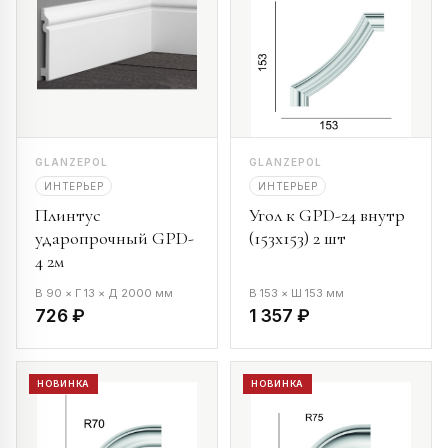
GLANZEPOL
GLANZEPOL
ИНТЕРЬЕР
ИНТЕРЬЕР
Плинтус
Угол к GPD-24 внутр
ударопрочный GPD-
(153х153) 2 шт
4 2м
В 90 × Г 13 × Д 2000 мм
В 153 × Ш 153 мм
726 ₽
1 357 ₽
НОВИНКА
НОВИНКА