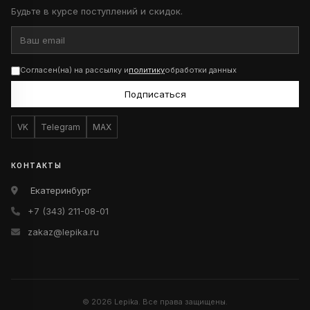
Будьте в курсе поступлений и скидок.
Согласен(на) на рассылку и
политику
обработки данных
Подписаться
VK
Telegram
MAX
КОНТАКТЫ
Екатеринбург
+7 (343) 211-08-01
zakaz@lepika.ru
© 2026 Lepika. Все права защищены.