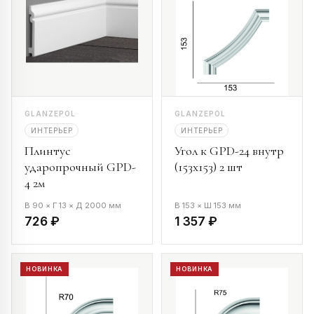
GLANZEPOL
GLANZEPOL
ИНТЕРЬЕР
ИНТЕРЬЕР
Плинтус
Угол к GPD-24 внутр
ударопрочный GPD-
(153х153) 2 шт
4 2м
В 90 × Г 13 × Д 2000 мм
В 153 × Ш 153 мм
726 ₽
1 357 ₽
НОВИНКА
НОВИНКА