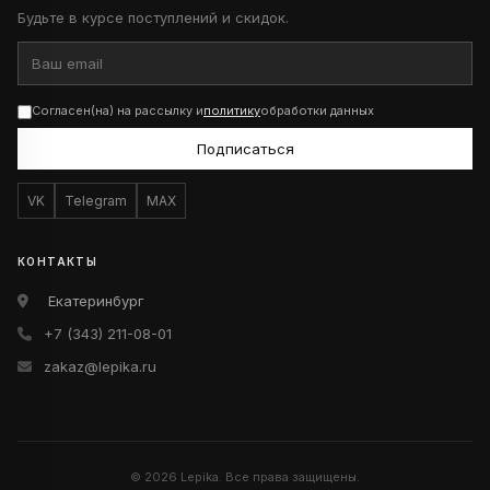
Будьте в курсе поступлений и скидок.
Согласен(на) на рассылку и
политику
обработки данных
Подписаться
VK
Telegram
MAX
КОНТАКТЫ
Екатеринбург
+7 (343) 211-08-01
zakaz@lepika.ru
© 2026 Lepika. Все права защищены.