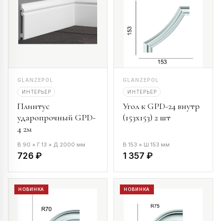
GLANZEPOL
GLANZEPOL
ИНТЕРЬЕР
ИНТЕРЬЕР
Плинтус
Угол к GPD-24 внутр
ударопрочный GPD-
(153х153) 2 шт
4 2м
В 90 × Г 13 × Д 2000 мм
В 153 × Ш 153 мм
726 ₽
1 357 ₽
НОВИНКА
НОВИНКА