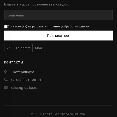
Будьте в курсе поступлений и скидок.
Согласен(на) на рассылку и
политику
обработки данных
Подписаться
VK
Telegram
MAX
КОНТАКТЫ
Екатеринбург
+7 (343) 211-08-01
zakaz@lepika.ru
© 2026 Lepika. Все права защищены.