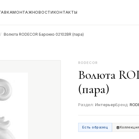
ТАВКА
МОНТАЖ
НОВОСТИ
КОНТАКТЫ
/
Волюта RODECOR Барокко 02102BR (пара)
RODECOR
Волюта RO
(пара)
Раздел:
Интерьер
Бренд:
ROD
Есть образец
Коллекци