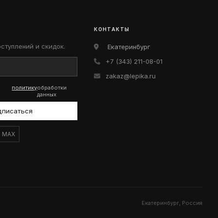
КОНТАКТЫ
оступлений и скидок.
Екатеринбург
+7 (343) 211-08-01
zakaz@lepika.ru
политику
обработки
данных
дписаться
MAX
Екатеринбург, Россия