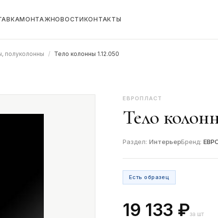
ТАВКА
МОНТАЖ
НОВОСТИ
КОНТАКТЫ
, полуколонны
/
Тело колонны 1.12.050
ЕВРОПЛАСТ
Тело колонн
Раздел:
Интерьер
Бренд:
ЕВР
Есть образец
19 133 ₽
за шт