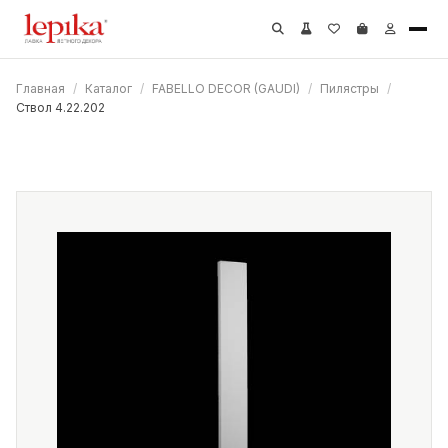
Главная
/
Каталог
/
FABELLO DECOR (GAUDI)
/
Пилястры
/
Ствол 4.22.202