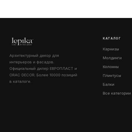
КАТАЛОГ
Карнизы
Архитектурный декор для
Молдинги
интерьеров и фасадов.
Колонны
Официальный дилер ЕВРОПЛАСТ и
ORAC DECOR. Более 10000 позиций
Плинтусы
в каталоге.
Балки
Все категории