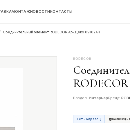
ТАВКА
МОНТАЖ
НОВОСТИ
КОНТАКТЫ
/
Соединительный элемент RODECOR Ар-Деко 09102AR
RODECOR
Соединител
RODECOR А
Раздел:
Интерьер
Бренд:
ROD
Есть образец
Коллекци