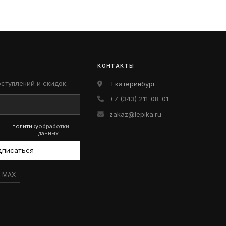
КОНТАКТЫ
оступлений и скидок.
Екатеринбург
+7 (343) 211-08-01
zakaz@lepika.ru
политику
обработки
данных
дписаться
MAX