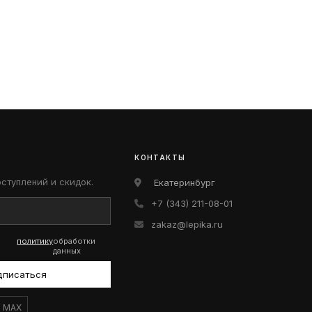
КОНТАКТЫ
оступлений и скидок.
Екатеринбург
+7 (343) 211-08-01
zakaz@lepika.ru
политику
обработки
данных
дписаться
MAX