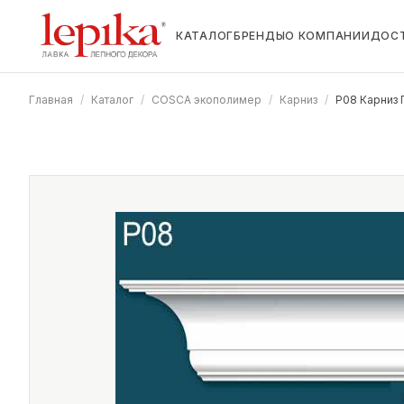
КАТАЛОГ
БРЕНДЫ
О КОМПАНИИ
ДОС
Главная
/
Каталог
/
COSCA экополимер
/
Карниз
/
Р08 Карниз