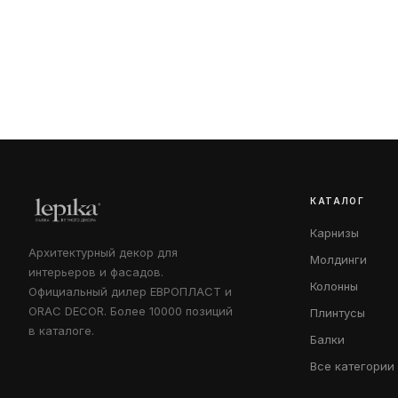
КАТАЛОГ
Карнизы
Архитектурный декор для
Молдинги
интерьеров и фасадов.
Колонны
Официальный дилер ЕВРОПЛАСТ и
ORAC DECOR. Более 10000 позиций
Плинтусы
в каталоге.
Балки
Все категории