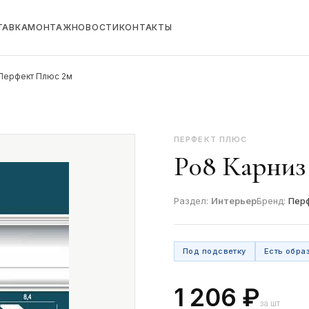
ТАВКА
МОНТАЖ
НОВОСТИ
КОНТАКТЫ
 Перфект Плюс 2м
ПЕРФЕКТ ПЛЮС
Р08 Карниз
Раздел:
Интерьер
Бренд:
Пер
Под подсветку
Есть обра
1 206 ₽
за шт