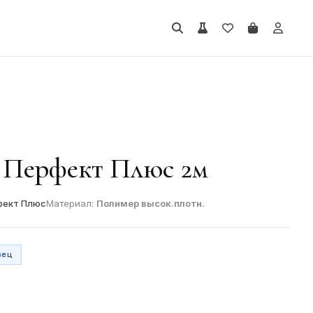
 Перфект Плюс 2м
фект Плюс
Материал:
Полимер высок.плотн.
зец