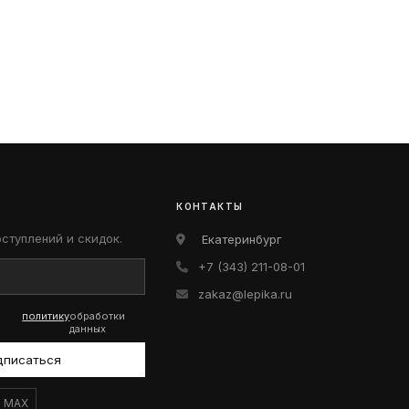
КОНТАКТЫ
оступлений и скидок.
Екатеринбург
+7 (343) 211-08-01
zakaz@lepika.ru
политику
обработки
данных
дписаться
MAX