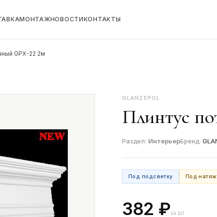
ТАВКА
МОНТАЖ
НОВОСТИ
КОНТАКТЫ
чный GPX-22 2м
GLANZEPOL
Плинтус по
Раздел:
Интерьер
Бренд:
GLA
Под подсветку
Под натяж
382 ₽
за шт