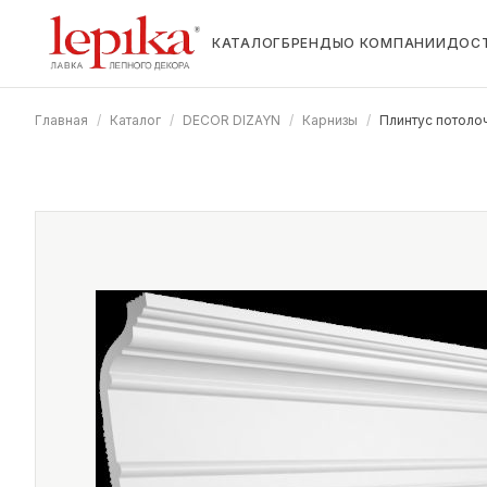
КАТАЛОГ
БРЕНДЫ
О КОМПАНИИ
ДОС
Главная
/
Каталог
/
DECOR DIZAYN
/
Карнизы
/
Плинтус потоло