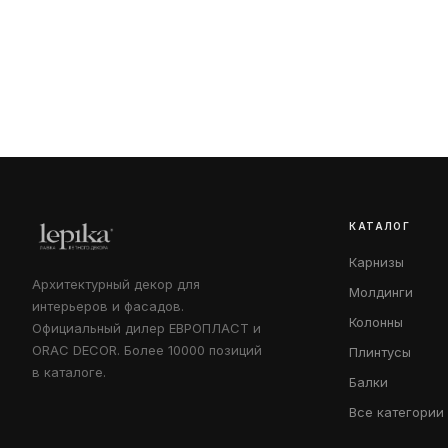
КАТАЛОГ
Карнизы
Архитектурный декор для
Молдинги
интерьеров и фасадов.
Колонны
Официальный дилер ЕВРОПЛАСТ и
ORAC DECOR. Более 10000 позиций
Плинтусы
в каталоге.
Балки
Все категории