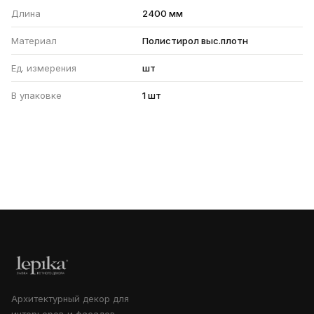
Длина
2400 мм
Материал
Полистирол выс.плотн
Ед. измерения
шт
В упаковке
1 шт
Архитектурный декор для