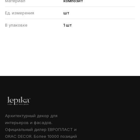
Материал
композит
Ед. измерения
шт
В упаковке
1 шт
Архитектурный декор для
интерьеров и фасадов.
Официальный дилер ЕВРОПЛАСТ и
ORAC DECOR. Более 10000 позиций