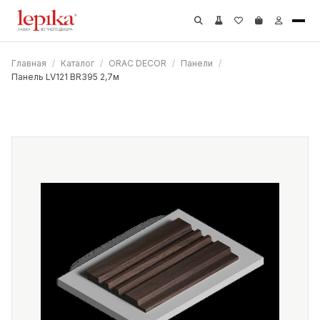
Главная
/
Каталог
/
ORAC DECOR
/
Панели
/
Панель LV121 BR395 2,7м