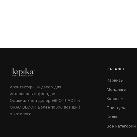
КАТАЛОГ
Карнизы
Архитектурный декор для
Молдинги
интерьеров и фасадов.
Колонны
Официальный дилер ЕВРОПЛАСТ и
ORAC DECOR. Более 10000 позиций
Плинтусы
в каталоге.
Балки
Все категории