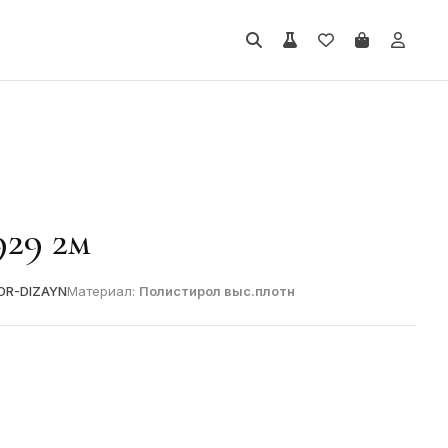
29 2м
OR-DIZAYN
Материал:
Полистирол выс.плотн