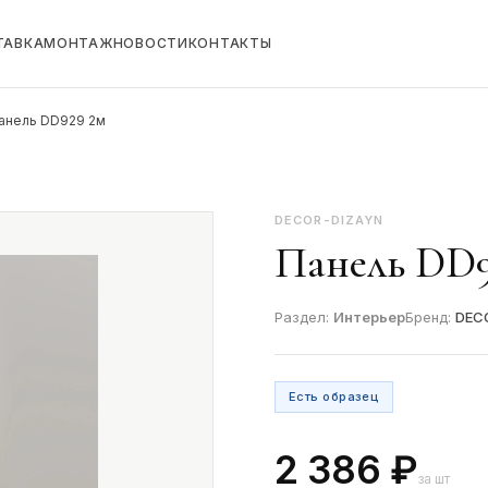
ТАВКА
МОНТАЖ
НОВОСТИ
КОНТАКТЫ
анель DD929 2м
DECOR-DIZAYN
Панель DD9
Раздел:
Интерьер
Бренд:
DEC
Есть образец
2 386 ₽
за шт