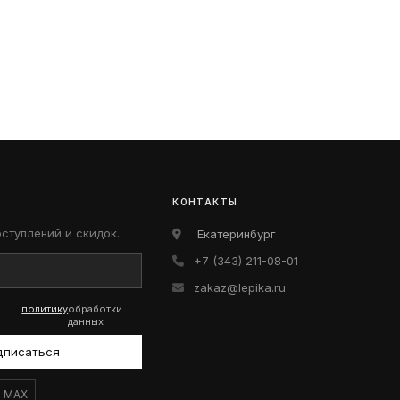
КОНТАКТЫ
оступлений и скидок.
Екатеринбург
+7 (343) 211-08-01
zakaz@lepika.ru
политику
обработки
данных
дписаться
MAX