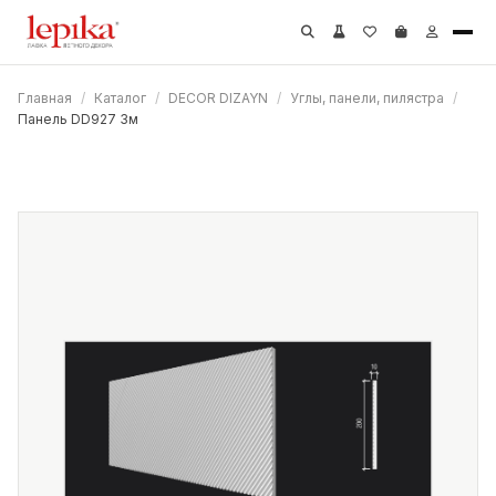
Главная
/
Каталог
/
DECOR DIZAYN
/
Углы, панели, пилястра
/
Панель DD927 3м