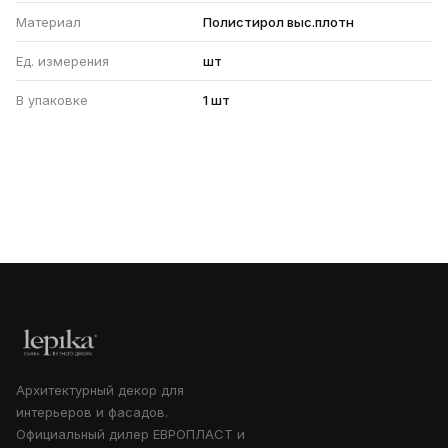
Материал
Полистирол выс.плотн
Ед. измерения
шт
В упаковке
1 шт
Архитектурный декор для
интерьеров и фасадов.
Официальный дилер ЕВРОПЛАСТ и