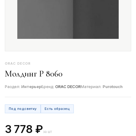
ORAC DECOR
Молдинг P 8060
Раздел:
Интерьер
Бренд:
ORAC DECOR
Материал:
Purotouch
Под подсветку
Есть образец
3 778 ₽
за шт