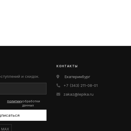
КОНТАКТЫ
оступлений и скидок.
Екатеринбург
+7 (343) 211-08-01
zakaz@lepika.ru
политику
обработки
данных
дписаться
MAX