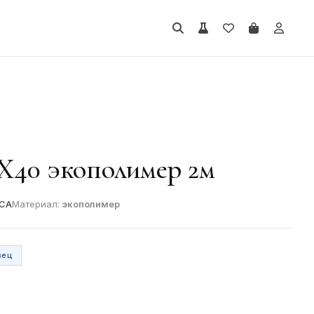
40 экополимер 2м
CA
Материал:
экополимер
зец