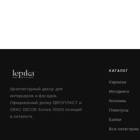
КАТАЛОГ
Карнизы
Архитектурный декор для
Молдинги
интерьеров и фасадов.
Колонны
Официальный дилер ЕВРОПЛАСТ и
ORAC DECOR. Более 10000 позиций
Плинтусы
в каталоге.
Балки
Все категории