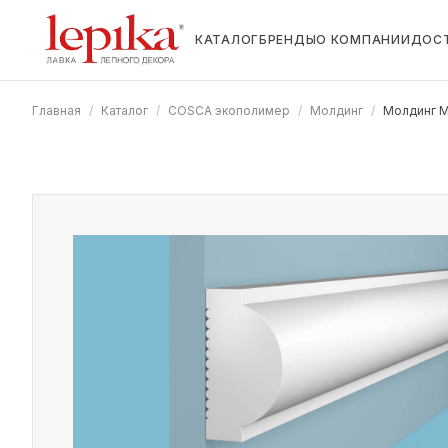
КАТАЛОГ
БРЕНДЫ
О КОМПАНИИ
ДОС
Главная
/
Каталог
/
COSCA экополимер
/
Молдинг
/
Молдинг 