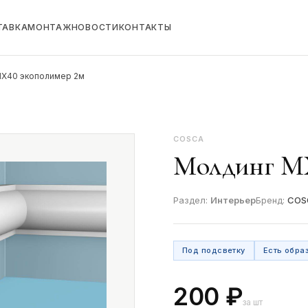
ТАВКА
МОНТАЖ
НОВОСТИ
КОНТАКТЫ
MX40 экополимер 2м
COSCA
Молдинг MX
Раздел:
Интерьер
Бренд:
COS
Под подсветку
Есть обра
200 ₽
за шт